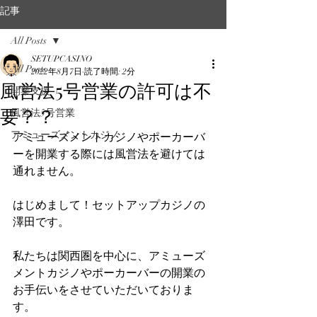
記事
All Posts
SETUPCASINO
All Posts
2022年8月7日
読了時間: 2分
風営法5号営業の許可は不
開業支援
要？？
風営法5号営業
アミューズメントカジノ
アミューズメントカジノやポーカーバ
ーを開業する際には風営法を避けては
通れません。
はじめまして！セットアップカジノの
澤田です。
私たちは関西圏を中心に、アミューズ
メントカジノやポーカーバーの開業の
お手伝いをさせていただいておりま
す。